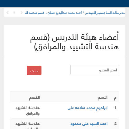
ة رسالـة المــاجستيـر المهندس / أحمد محمد عبدالبديع عثمان . . قسم هندسة التشييد والمرافق .
أعضاء هيئة التدريس (قسم
هندسة التشييد والمرافق)
م
الأسم
القسم
1
ابراهيم محمد سلامه على
هندسة التشييد
والمرافق
2
احمد السيد على محمود
هندسة التشييد
والمرافق