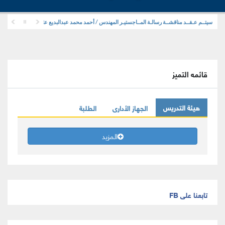
سيتــم عـقــد مناقشــة رسالـة المــاجستيـر المهندس / أحمد محمد عبدالبديع عثمان . . قسم هندسة ا
قائمه التميز
هيئة التدريس
الجهاز الأدارى
الطلبة
المزيد
تابعنا على FB