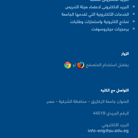
البريد الالكترونى لاعضاء هيئة التدريس
الخدمات الألكترونية التي تقدمها الجامعة
نماذج الكترونية واستمارات وطلبات
برمجيات ميكروسوفت
الزوار
يفضل استخدام المتصفح
او
التواصل مع الكليه
العنوان
جامعة الزقازيق - محافظة الشرقية - مصر
الرقم البريدي
44519
البريد الألكتروني
info-eng@zu.edu.eg