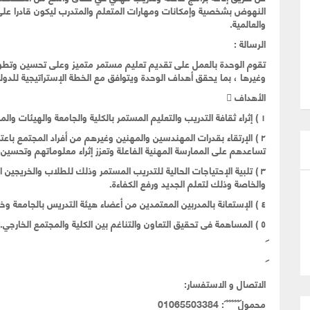
النهوض بشخصية وإمكانات ومهارات المتعلم والمتدرب ليكون قادرا على م
والعالمية
.
الرسالة
:
تقوم الوحدة بالعمل على تقديم تعليم مستمر متميز وعلى تحسين وتطوير ا
وغيرها ، بما يحقق أهداف الوحدة ويتوافق مع الخطة الإستراتيجية للدول
الأهداف

١ ) إثراء ثقافة التدريب والتعليم المستمر بالكلية والجامعة والهيئات والمؤسسات الحكومية والخاصة
٢ ) الإرتقاء بقدرات المهندسين والمهنين وغيرهم من أفراد المجتمع با
تساعدهم على الممارسة المهنية الفاعلة وتعزز إثراء معلوماتهم وتحسين م
٣ ) تلبية الإحتياجات الحالية للتدريب المستمر وذلك للطلاب والخريجين
والخاصة وذلك لتعلم الجديد ورفع الكفاءة
.
٤ ) الإستعانة بالمدربين المعتمدين من أعضاء هيئة التدريس بالجامعة وخارجها وإستثمار كفاءاتهم
٥ ) المساهمة فى تحقيق التعاون والتناغم بين الكلية والمجتمع الخارجي
.
الاتصال و الاستفسار:
محمول
: 01065503384