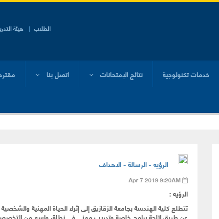
الطلاب
هيئة التدر
خدمات تكنولوجية
نتائج الإمتحانات
اتصل بنا
مقترح
2-2026
الرؤيه - الرسالة - الاهداف
Apr 7 2019 9:20AM
الرؤيه
:
تتطلع كلية الهندسة بجامعة الزقازيق إلى إثراء الحياة المهنية والشخصية
عن طريق إتاحة برامج خاصة وتدريب مهني في نطاق واسع من التخصصات 