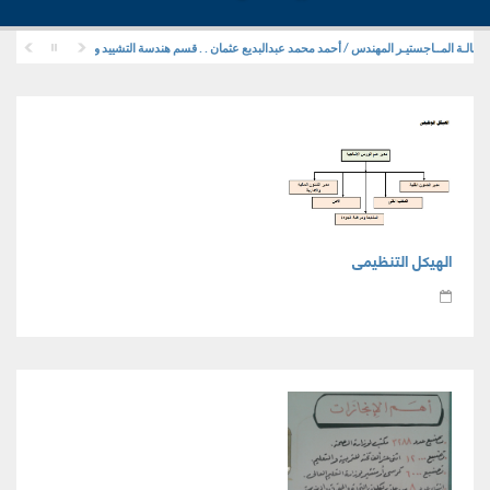
لـة المــاجستيـر المهندس / أحمد محمد عبدالبديع عثمان . . قسم هندسة التشييد والمرافق .
الهيكل التنظيمى