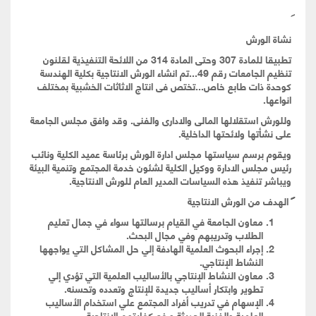
نشاة الورش
تطبيقا للمادة 307 وحتى المادة 314 من اللائحة التنفيذية لقلنون
تنظيم الجامعات رقم 49...تم انشاء الورش الانتاجية بكلية الهندسة
كوحدة ذات طابع خاص...تختص فى انتاج الاثاثات الخشبية بمختلف
انواعها.
وللورش استقلالها المالى والادارى والفنى. وقد وافق مجلس الجامعة
على نشأتها ولائحتها الداخلية.
ويقوم برسم سياستها مجلس ادارة الورش برئاسة عميد الكلية ونائب
رئيس مجلس الادارة ووكيل الكلية لشئون خدمة المجتمع وتنمية البيئة
ويباشر تنفيذ هذه السياسات المدير العام للورش الانتاجية.
الهدف من الورش الانتاجية
معاون الجامعة في القيام برسالتها سواء في جمال تعليم
الطلاب وتدريبهم وفي مجال البحث.
إجراء البحوث العلمية الهادفة إلي حل المشاكل التي يواجهها
النشاط الإنتاجي.
معاون النشاط الإنتاجي بالأساليب العلمية التي تؤدي إلي
تطوير وابتكار أساليب جديدة للإنتاج وتعدده وتحسنه.
الإسهام في تدريب أفراد المجتمع علي استخدام الأساليب
العلمية والفنية الحديثة ورفع كفايتهم الإنتاجية.