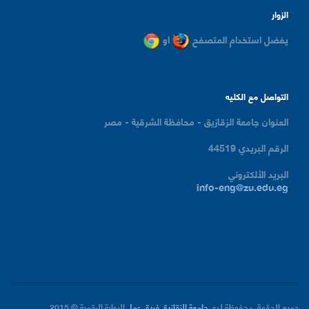
الزوار
يفضل استخدام المتصفح
او
التواصل مع الكليه
العنوان
جامعة الزقازيق - محافظة الشرقية - مصر
الرقم البريدي
44519
البريد الألكتروني
info-eng@zu.edu.eg
جميع الحقوق محفوظة لدى
جامعة الزقازيق
فريق عمل
البوابة الرقمية
© 2015.