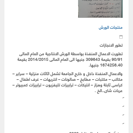
منتجات الورش
تطور الانجازات
تطورت الاعمال المنفذة بواسطة الورش الانتاجية من العام المالى
90/91 بقيمة 309643 جنيها الى العام المالى 2014/2015 بقيمة
1674256.40 جنيها.
والاعمال المنفذة داخل و خارج الجامعة تشمل اثاثات منزلية – سراير –
مكاتب – مكتبات – مطابخ – صالونات – انتريهات – غرف اطفال –
كراسى ثابتة وهزاز – انتيكات – ترابيزات تليفزيون – ترابيزات كمبيوتر –
عربات شاى..الخ .