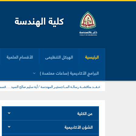
كلية الهندسة
الرئيسية
الهيكل التنظيمى
الأقسام العلمية
البرامج الأكاديمية (ساعات معتمدة )
عـقــد مناقشــة رسالـة المــاجستيـر المهندسة / أية سليم صالح السيد . . . قسم
عن الكلية
الشؤن الأكاديمية