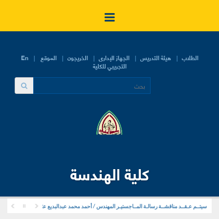
الطلاب
هيئة التدريس
الجهاز الإدارى
الخريجون
الموقع
En
التجريبي للكلية
كلية الهندسة
سيتــم عـقــد مناقشــة رسالـة المــاجستيـر المهندس / أحمد محمد عبدالبديع عثمان . . قسم هندسة ا