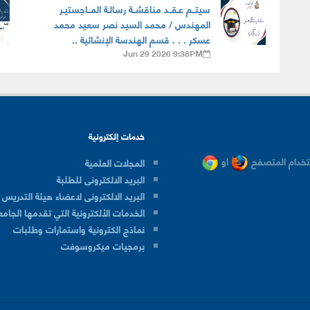
سيتــم عـقــد مناقشــة رسالـة المــاجستيـر
المهندس / محمد السيد نصر سعيد محمد
عسكر . . . قسم الهندسة الإنشائية ..
Jun 29 2026 9:38PM
خدمات إلكترونية
خدام المتصفح
او
المجلات العلمية
البريد الالكترونى للطلبة
البريد الالكترونى لاعضاء هيئة التدريس
الخدمات الألكترونية التي تقدمها الجامع
نماذج الكترونية واستمارات وطلبات
برمجيات ميكروسوفت