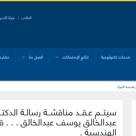
الطلاب
هيئة التدر
خدمات تكنولوجية
نتائج الإمتحانات
اتصل بنا
مقترح
 هندسة المواد .
محمد عسكر . . . قسم الهندسة الإنشائية .
سيتــم عـقــد مناقشــة رسالـة الدك
عبدالخالق يوسف عبدالخالق . . . ق
الهندسية .