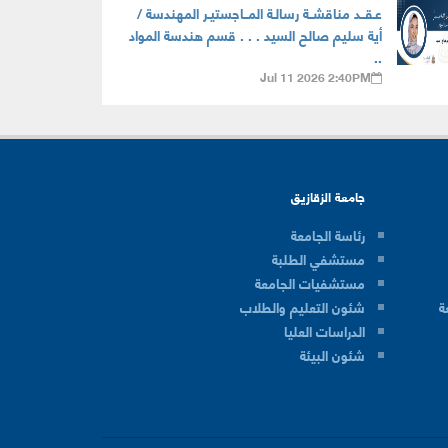
عـقــد مناقشــة رسالـة المــاجستيـر المهندسة /
أية سليم صالح السيد . . . قسم هندسة المواد
..
Jul 11 2026 2:40PM
جامعة الزقازيق
رئاسة الجامعة
مستشفي الطلبة
مستشفيات الجامعة
ة
شئون التعليم والطلاب
الدراسات العليا
شئون البيئة