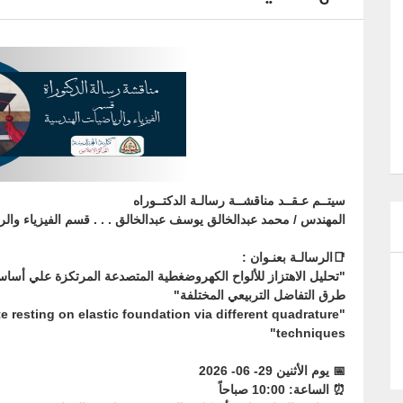
سيتــم عـقــد مناقشــة رسالـة الدكتــوراه
المهندس / محمد عبدالخالق يوسف عبدالخالق . . . قسم الفيزياء والري
📑الرسالـة بعنـوان :
"تحليل الاهتزاز للألواح الكهروضغطية المتصدعة المرتكزة علي أس
طرق التفاضل التربيعي المختلفة"
te resting on elastic foundation via different quadrature
techniques"
📅 يوم الأثنين 29- 06- 2026
⏰ الساعة: 10:00 صباحاً