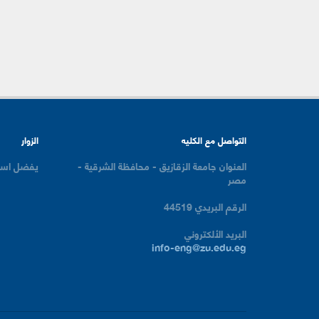
التواصل مع الكليه
الزوار
العنوان
جامعة الزقازيق - محافظة الشرقية -
يفضل است
مصر
الرقم البريدي
44519
البريد الألكتروني
info-eng@zu.edu.eg