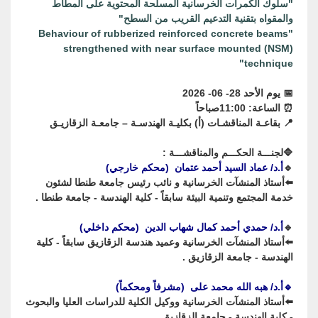
"سلوك الكمرات الخرسانية المسلحة المحتوية على المطاط
والمقواه بتقنية
التدعيم القريب من السطح"
"Behaviour of rubberized reinforced concrete beams
strengthened with near surface mounted (NSM)
technique"
📅 يوم الأحد 28- 06- 2026
⏰ الساعة: 11:00صباحاً
📍 بقاعـة المناقشـات (أ) بكليـة الهندسـة – جامعـة الزقازيـق
🔷لجنـــة الحكـــم والمناقشـــة :
🔹
أ.د/ عماد السيد أحمد عتمان (محكم خارجي)
⬅️︎︎أستاذ المنشآت الخرسانية و نائب رئيس جامعة طنطا لشئون
خدمة المجتمع وتنمية البيئة سابقاً - كلية الهندسة - جامعة طنطا .
🔹
أ.د/ حمدي أحمد كمال شهاب الدين (محكم داخلي)
⬅️︎أستاذ المنشآت الخرسانية وعميد هندسة الزقازيق سابقاً - كلية
الهندسة - جامعة الزقازيق .
🔹أ.د/ هبه الله محمد على (مشرفاً ومحكماً)
⬅️أستاذ المنشآت الخرسانية ووكيل الكلية للدراسات العليا والبحوث
- كلية الهندسة - جامعة الزقازيق .