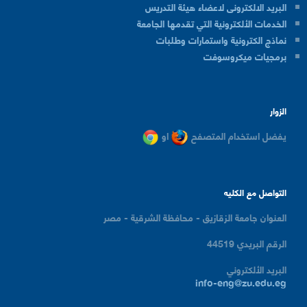
البريد الالكترونى لاعضاء هيئة التدريس
الخدمات الألكترونية التي تقدمها الجامعة
نماذج الكترونية واستمارات وطلبات
برمجيات ميكروسوفت
الزوار
يفضل استخدام المتصفح
او
التواصل مع الكليه
العنوان
جامعة الزقازيق - محافظة الشرقية - مصر
الرقم البريدي
44519
البريد الألكتروني
info-eng@zu.edu.eg