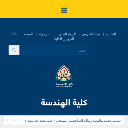
الطلاب
هيئة التدريس
الجهاز الإدارى
الخريجون
الموقع
En
التجريبي للكلية
كلية الهندسة
سيتــم عـقــد مناقشــة رسالـة المــاجستيـر المهندس / أحمد محمد عبدالبديع عثمان . . قسم هندسة ا