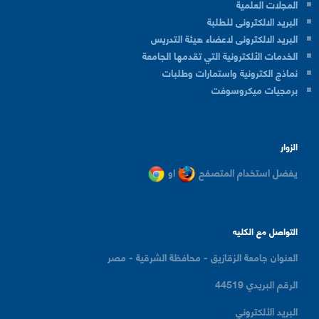
المجلات العلمية
البريد الالكترونى للطلبة
البريد الالكترونى لاعضاء هيئة التدريس
الخدمات الألكترونية التي تقدمها الجامعة
نماذج الكترونية واستمارات وطلبات
برمجيات ميكروسوفت
الزوار
يفضل استخدام المتصفح
او
التواصل مع الكليه
العنوان
جامعة الزقازيق - محافظة الشرقية - مصر
الرقم البريدي
44519
البريد الألكتروني