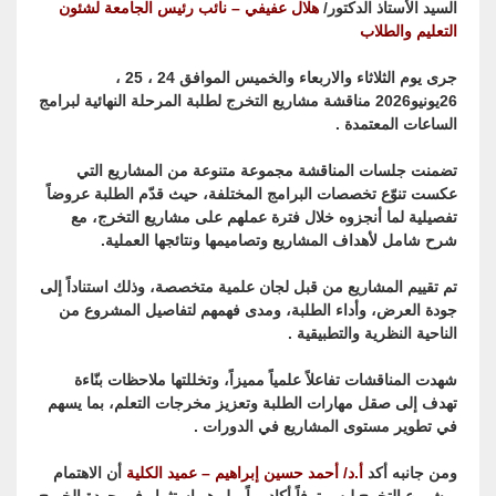
السيد الأستاذ الدكتور/
هلال عفيفي – نائب رئيس الجامعة لشئون
التعليم والطلاب
جرى يوم الثلاثاء والاربعاء والخميس الموافق 24 ، 25 ،
26يونيو2026 مناقشة مشاريع التخرج لطلبة المرحلة النهائية لبرامج
الساعات المعتمدة .
تضمنت جلسات المناقشة مجموعة متنوعة من المشاريع التي
عكست تنوّع تخصصات البرامج المختلفة، حيث قدّم الطلبة عروضاً
تفصيلية لما أنجزوه خلال فترة عملهم على مشاريع التخرج، مع
شرح شامل لأهداف المشاريع وتصاميمها ونتائجها العملية.
تم تقييم المشاريع من قبل لجان علمية متخصصة، وذلك استناداً إلى
جودة العرض، وأداء الطلبة، ومدى فهمهم لتفاصيل المشروع من
الناحية النظرية والتطبيقية .
شهدت المناقشات تفاعلاً علمياً مميزاً، وتخللتها ملاحظات بنّاءة
تهدف إلى صقل مهارات الطلبة وتعزيز مخرجات التعلم، بما يسهم
في تطوير مستوى المشاريع في الدورات .
ومن جانبه أكد
أ.د/ أحمد حسين إبراهيم – عميد الكلية
أن الاهتمام