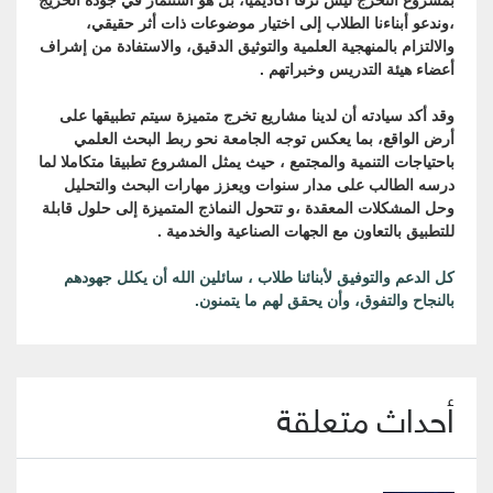
بمشروع التخرج ليس ترفاً أكاديمياً، بل هو استثمار في جودة الخريج
،وندعو أبناءنا الطلاب إلى اختيار موضوعات ذات أثر حقيقي،
والالتزام بالمنهجية العلمية والتوثيق الدقيق، والاستفادة من إشراف
أعضاء هيئة التدريس وخبراتهم .
وقد أكد سيادته أن لدينا مشاريع تخرج متميزة سيتم تطبيقها على
أرض الواقع، بما يعكس توجه الجامعة نحو ربط البحث العلمي
باحتياجات التنمية والمجتمع ، حيث يمثل المشروع تطبيقا متكاملا لما
درسه الطالب على مدار سنوات ويعزز مهارات البحث والتحليل
وحل المشكلات المعقدة ،و تتحول النماذج المتميزة إلى حلول قابلة
للتطبيق بالتعاون مع الجهات الصناعية والخدمية .
كل الدعم والتوفيق لأبنائنا طلاب ، سائلين الله أن يكلل جهودهم
بالنجاح والتفوق، وأن يحقق لهم ما يتمنون.
أحداث متعلقة