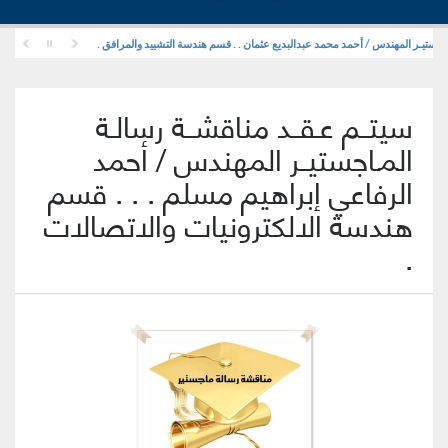
 المــاجستيـر المهندس / أحمد محمد عبدالبديع عثمان . . قسم هندسة التشييد والمرافق .
سيتــم عـقــد مناقشــة رسالـة
المـاجستيــر المهندس / أحمد
الرفاعي إبراهيم مسلم . . . قسم
هندسة الالكترونيات والاتصالات
.