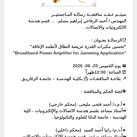
سيتــم عـقــد مناقشــة رسالـة المـاجستيــر
المهندس / أحمد الرفاعي إبراهيم مسلم . . . قسم هندسة
الالكترونيات والاتصالات .
📑الرسالـة بعنـوان :
"تحسين مكبرات القدرة عريضة النطاق لأنظمه الإعاقة"
"Broadband Power Amplifier for Jamming Application"
📅 يوم الخميس 25- 06- 2026
⏰ الساعة: 12:00ظهراً
📍 بقاعـة المناقشـات (أ) بكليـة الهندسـة – جامعـة الزقازيـق
🔷لجنة الحكم والمناقشة :
🔹أ.م.د/ أحمد فتحى مليجى (محكم خارجي)
⬅️︎︎أستاذ مساعد بقسم هندسة الاتصالات والإلكترونيات - كلية
الهندسة - جامعة الدلتا للعلوم والتكنولوجيا .
🔹أ.د.م/ رانيا أحمد السيد (محكم داخلي)
⬅️︎أستاذ مساعد ورئيس قسم هندسة الإلكترونيات والاتصالات