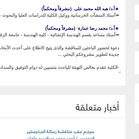
🔹أ.د/ هبه الله محمد على (مشرفاً ومحكماً)
⬅️أستاذ المنشآت الخرسانية ووكيل الكلية للدراسات العليا والبحوث - 
🔹أ.د/ محمد رضا عمارة (مشرفاً ومحكماً)
⬅️أستاذ مساعد بقسم الهندسة الإنشائية - كلية الهندسة - جامعة الزق
دعوة لحضور الباحثين للمناقشة والذى يتيح الاطلاع على أحدث الأبح
جديدة لتطوير مشروعكم البحثي ...
▫️الكلية تتقدم بخالص التهنئة للباحث متمنيين له دوام التوفيق والسداد
أخبار متعلقة
سيتــم عـقــد مناقشــة رسالـة المــاجستيـر
المهندس / أحمد محمد عبدالبديع عثمان . .