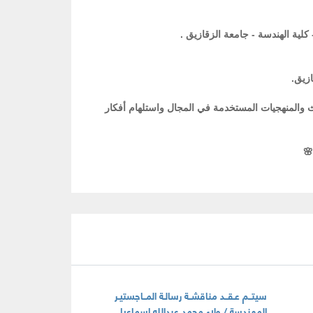
كلية الهندسة - جامعة الزقازيق .
ازيق.
اث والمنهجيات المستخدمة في المجال واستلهام أفكار
🌸
سيتــم عـقــد مناقشــة رسالـة المــاجستيـر
المهندسة / ولاء محمد عبدالله اسماعيل . .