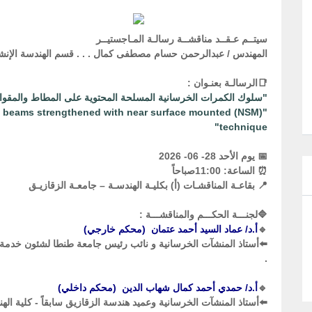
سيتــم عـقــد مناقشــة رسالـة المـاجستيــر
المهندس / عبدالرحمن حسام مصطفى كمال . . . قسم الهندسة الإنشائ
📑الرسالـة بعنـوان :
"سلوك الكمرات الخرسانية المسلحة المحتوية على المطاط والمقواه
te beams strengthened with near surface mounted (NSM)
technique"
📅 يوم الأحد 28- 06- 2026
⏰ الساعة: 11:00صباحاً
📍 بقاعـة المناقشـات (أ) بكليـة الهندسـة – جامعـة الزقازيـق
🔷لجنـــة الحكـــم والمناقشـــة :
🔹
أ.د/ عماد السيد أحمد عتمان (محكم خارجي)
⬅️︎︎أستاذ المنشآت الخرسانية و نائب رئيس جامعة طنطا لشئون خدمة ال
.
🔹
أ.د/ حمدي أحمد كمال شهاب الدين (محكم داخلي)
⬅️︎أستاذ المنشآت الخرسانية وعميد هندسة الزقازيق سابقاً - كلية اله