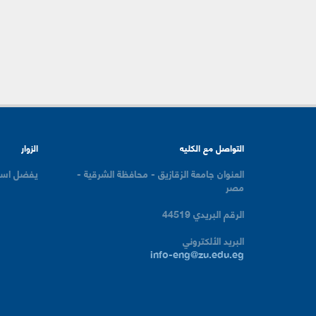
التواصل مع الكليه
الزوار
العنوان
جامعة الزقازيق - محافظة الشرقية -
يفضل است
مصر
الرقم البريدي
44519
البريد الألكتروني
info-eng@zu.edu.eg