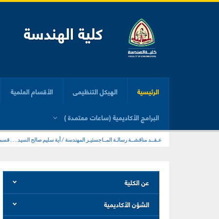
كلية الهندسة
الرئيسية
الهيكل التنظيمى
الأقسام العلمية
البرامج الأكاديمية (ساعات معتمدة )
عـقــد مناقشــة رسالـة المــاجستيـر المهندسة / أية سليم صالح السيد . . . قسم
عن الكلية
الشؤن الأكاديمية