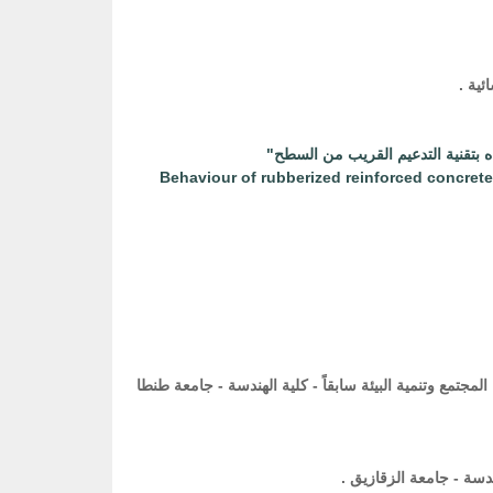
ية .
 بتقنية
التدعيم القريب من السطح"
"Behaviour of rubberized reinforced concre
مجتمع وتنمية البيئة سابقاً - كلية الهندسة - جامعة طنطا
ندسة - جامعة الزقازيق .