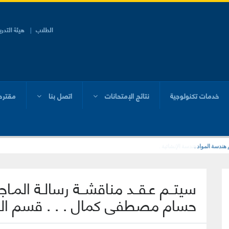
الطلاب
هيئة التدر
خدمات تكنولوجية
نتائج الإمتحانات
اتصل بنا
مقترح
 هندسة المواد .
سيتــم عـقــد مناقشــة رسالـة المـ
حسام مصطفى كمال . . . قسم الهن