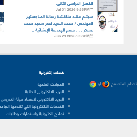
الفصل الدراسى الثانى.
Jul 31 2026 9:36PM
سيتــم عـقــد مناقشــة رسالـة المــاجستيـر
المهندس / محمد السيد نصر سعيد محمد
عسكر . . . قسم الهندسة الإنشائية ..
Jun 29 2026 9:38PM
خدمات إلكترونية
خدام المتصفح
او
المجلات العلمية
البريد الالكترونى للطلبة
البريد الالكترونى لاعضاء هيئة التدريس
الخدمات الألكترونية التي تقدمها الجامع
نماذج الكترونية واستمارات وطلبات
برمجيات ميكروسوفت