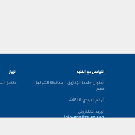
التواصل مع الكليه
الزوار
العنوان
جامعة الزقازيق - محافظة الشرقية -
يفضل است
مصر
الرقم البريدي
44519
البريد الألكتروني
info-eng@zu.edu.eg