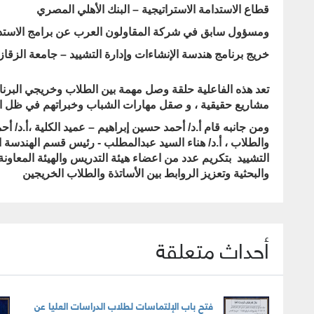
قطاع الاستدامة الاستراتيجية – البنك الأهلي المصري
ومسؤول سابق في شركة المقاولون العرب عن برامج الاستد
خريج برنامج هندسة الإنشاءات وإدارة التشييد – جامعة الزقازيق ع
تعد هذه الفاعلية حلقة وصل مهمة بين الطلاب وخريجي البرنا
مشاريع حقيقية ، و صقل مهارات الشباب وخبراتهم في ظل الم
ومن جانبه قام أ.د/ أحمد حسين إبراهيم – عميد الكلية ،أ.د/ 
والطلاب ،
أ.د/ هناء السيد عبدالمطلب - رئيس قسم الهندسة ا
التشييد
بتكريم عدد من اعضاء هيئة التدريس والهيئة المعاونة
والبحثية وتعزيز الروابط بين الأساتذة والطلاب الخريجين
أحداث متعلقة
فتح باب الإلتماسات لطلاب الدراسات العليا عن