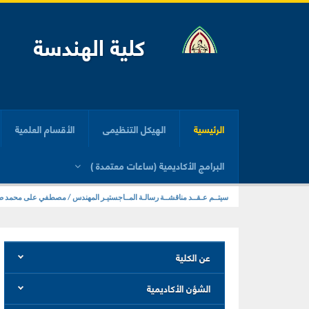
كلية الهندسة
الرئيسية
الهيكل التنظيمى
الأقسام العلمية
البرامج الأكاديمية (ساعات معتمدة )
سيتــم عـقــد مناقشــة رسالـة المــاجستيـر المهندس / مصطفي على محمد صبر
عن الكلية
الشؤن الأكاديمية