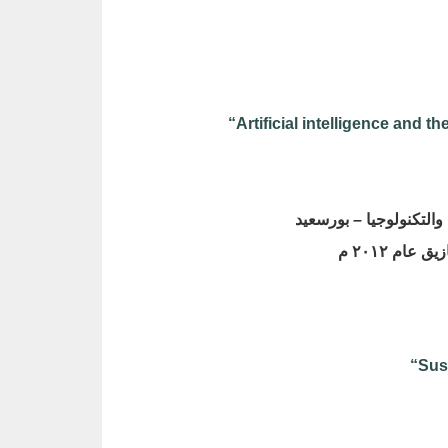
“Artificial intelligence and t
 والتكنولوجيا – بورسعيد
ام ٢٠١٢ م
“Sust