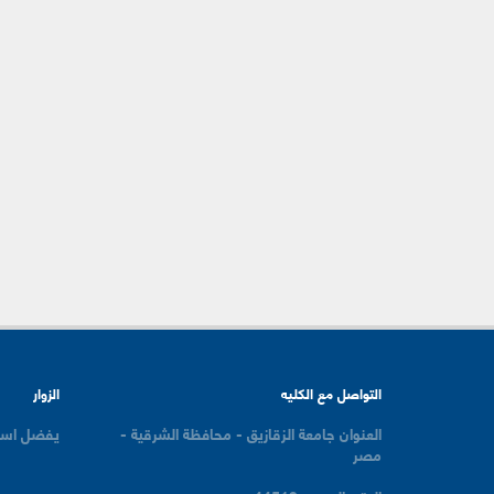
التواصل مع الكليه
الزوار
العنوان
جامعة الزقازيق - محافظة الشرقية -
يفضل است
مصر