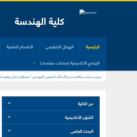
كلية الهندسة
الرئيسية
الهيكل التنظيمى
الأقسام العلمية
البرامج الأكاديمية (ساعات معتمدة )
سيتــم عـقــد مناقشــة رسالـة المــاجستيـر المهندس / مصطفي على محمد صبر
سيتــم عـقــد مناقشــة رسالـة المــاجستيـر المهندس / عبدالله عادل توفيق الس
عن الكلية
الشؤن الأكاديمية
البحث العلمى