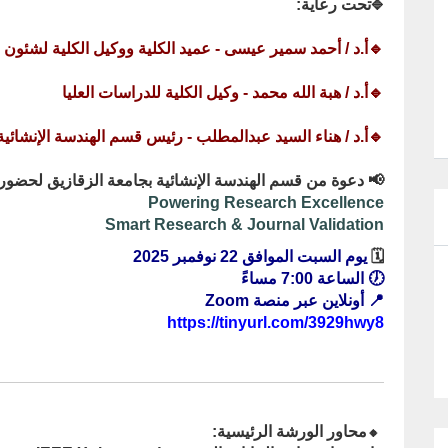
تحت رعاية:
🔷
🔹أ.د / أحمد سمير عيسى - عميد الكلية ووكيل الكلية لشئون ا
🔹أ.د / هبة الله محمد - وكيل الكلية للدراسات العليا
🔹أ.د / هناء السيد عبدالمطلب - رئيس قسم الهندسة الإنشائية
📢 دعوة من قسم الهندسة الإنشائية بجامعة الزقازيق لحضور 
Powering Research Excellence
Smart Research & Journal Validation
🗓
يوم السبت الموافق 22 نوفمبر 2025
🕖 الساعة 7:00 مساءً
📍 أونلاين عبر منصة Zoom
https://tinyurl.com/3929hwy8
محاور الورشة الرئيسية:
🔸