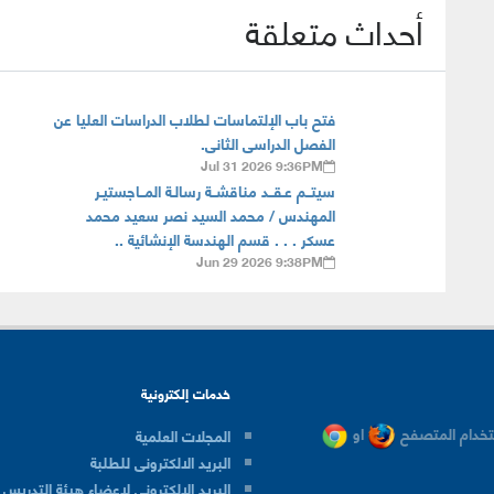
أحداث متعلقة
فتح باب الإلتماسات لطلاب الدراسات العليا عن
الفصل الدراسى الثانى.
Jul 31 2026 9:36PM
سيتــم عـقــد مناقشــة رسالـة المــاجستيـر
المهندس / محمد السيد نصر سعيد محمد
عسكر . . . قسم الهندسة الإنشائية ..
Jun 29 2026 9:38PM
خدمات إلكترونية
خدام المتصفح
او
المجلات العلمية
البريد الالكترونى للطلبة
البريد الالكترونى لاعضاء هيئة التدريس