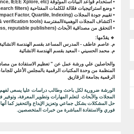
• استخدام قواعد البيانات الموثوقة (Scopus, Web of Science, IEEE Xplore, etc.)
• وضع استراتيجيات فعّالة للكلمات المفتاحية (Boolean operators & search filters)
• تقييم جودة المجلات (Impact Factor, Quartile, Indexing)
• اكتشاف المجلات الوهمية/المفترسة (Red flags & verification tools)
• التحقق من مصداقية الأبحاث (Citations, peer-review process, reputable publishers)
🔹 يقدّمها:
م. عاصم عاطف - المدرس المساعد بقسم الهندسة الانشائية
م. محمد الحسيني - المعيد بقسم الهندسة الانشائية
والحاصلين علي ورشة عمل عن " تعظيم الاستفادة من مصادر
المنظمة من وحدة المكتبات الرقمية بالمجلس الأعلي للجاماع
الرقمية بجامعة الزقازيق
الورشة ضرورية لكل باحث وطالب دراسات عليا يسعى لفهم ا
المجلات والأبحاث لتعلم المهارات وتطوير المعرفة، وتوفير فر
حل المشكلات بشكل جماعي وتعزيز الإبداع والتحفيز كما أنها تق
فوري والاستفادة المباشرة من خبرات المتخصصين.