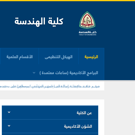
كلية الهندسة
الرئيسية
الهيكل التنظيمى
الأقسام العلمية
البرامج الأكاديمية (ساعات معتمدة )
عـقــد مناقشــة رسالـة المــاجستيـر المهندسة / أية سليم صالح السيد . . . قسم
سيتــم عـقــد مناقشــة رسالـة المــاجستيـر المهندس / مصطفي على محمد صبر
عن الكلية
الشؤن الأكاديمية