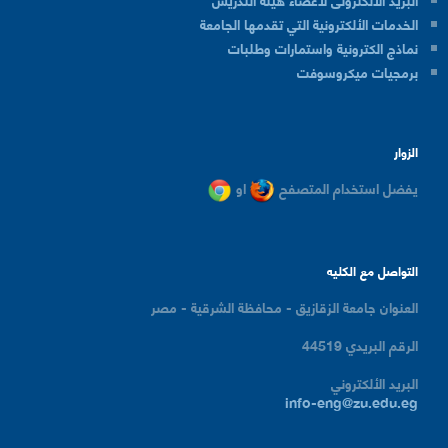
الخدمات الألكترونية التي تقدمها الجامعة
نماذج الكترونية واستمارات وطلبات
برمجيات ميكروسوفت
الزوار
يفضل استخدام المتصفح
او
التواصل مع الكليه
العنوان
جامعة الزقازيق - محافظة الشرقية - مصر
الرقم البريدي
44519
البريد الألكتروني
info-eng@zu.edu.eg